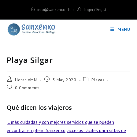
Skip
info@sanxenxo.club
Login
/
Register
to
content
MENU
Playa Silgar
Post
Post
Post
HoracioMM
3 May 2020
Playas
author:
published:
category:
Post
0 Comments
comments:
Qué dicen los viajeros
… más cuidadas y con mejores servicios que se pueden
encontrar en pleno Sanxenxo, accesos fáciles para sillas de