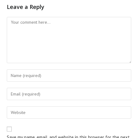
Leave a Reply
Comment
Enter
your
name
Enter
or
your
username
email
Enter
to
address
your
comment
to
website
comment
URL
Save my name, email, and website in this browser for the next