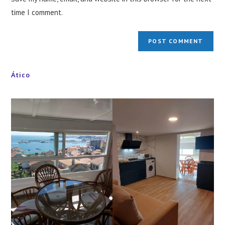
(optional)
time I comment.
Ático